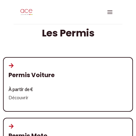
Aller
Main
au
Menu
contenu
Les Permis
Permis Voiture
À partir de €
Découvrir
Permis Moto